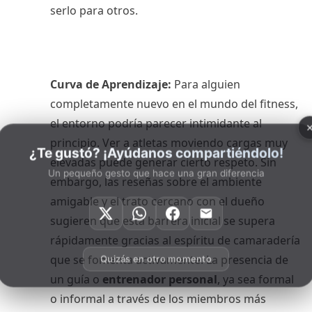
serlo para otros.
Curva de Aprendizaje:
Para alguien
completamente nuevo en el mundo del fitness,
el entorno podría parecer intimidante al
principio. Ver a atletas moviendo cargas muy
¿Te gustó? ¡Ayúdanos compartiéndolo!
elevadas puede generar cierto respeto. Sin
Un pequeño gesto que hace una gran diferencia
embargo, las reseñas sobre el ambiente
amigable y el trato cercano con el dueño
sugieren que esta barrera inicial se supera
rápidamente gracias al espíritu de camaradería
que se fomenta activamente. La presencia de
Quizás en otro momento
un guía o
entrenador personal
, ya sea formal
o informal a través de los miembros más